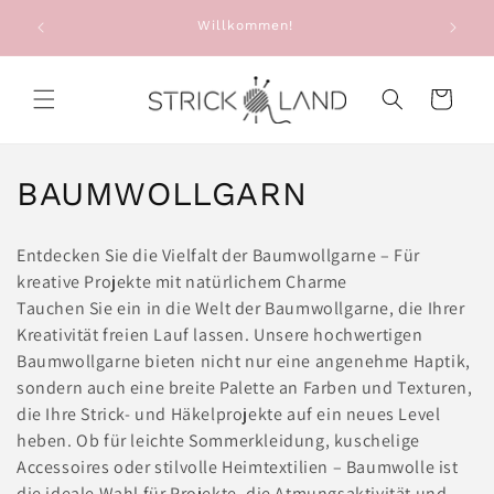
Direkt zum
e: Alte
Willkommen!
Inhalt
g
Warenkorb
K
BAUMWOLLGARN
a
Entdecken Sie die Vielfalt der Baumwollgarne – Für
t
kreative Projekte mit natürlichem Charme
Tauchen Sie ein in die Welt der Baumwollgarne, die Ihrer
e
Kreativität freien Lauf lassen. Unsere hochwertigen
g
Baumwollgarne bieten nicht nur eine angenehme Haptik,
sondern auch eine breite Palette an Farben und Texturen,
o
die Ihre Strick- und Häkelprojekte auf ein neues Level
heben. Ob für leichte Sommerkleidung, kuschelige
r
Accessoires oder stilvolle Heimtextilien – Baumwolle ist
i
die ideale Wahl für Projekte, die Atmungsaktivität und