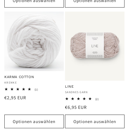
Optionen auswählen
Optionen auswählen
KARMA COTTON
Anbieter:
KREMKE
LINE
1
(1)
Anbieter:
SANDNES GARN
Bewertungen
Normaler
€2,95 EUR
insgesamt
2
(2)
Bewertungen
Preis
Normaler
€6,95 EUR
insgesamt
Preis
Optionen auswählen
Optionen auswählen