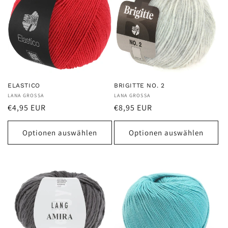
ELASTICO
BRIGITTE NO. 2
Anbieter:
LANA GROSSA
Anbieter:
LANA GROSSA
Normaler
Normaler
€4,95 EUR
€8,95 EUR
Preis
Preis
Optionen auswählen
Optionen auswählen