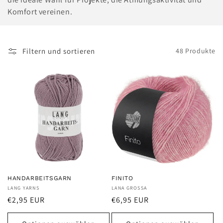
Komfort vereinen.
e
:
Filtern und sortieren
48 Produkte
HANDARBEITSGARN
FINITO
Anbieter:
LANG YARNS
Anbieter:
LANA GROSSA
Normaler
Normaler
€2,95 EUR
€6,95 EUR
Preis
Preis