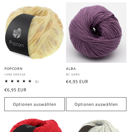
POPCORN
ALBA
Anbieter:
LANA GROSSA
Anbieter:
BC GARN
Normaler
€4,95 EUR
1
(1)
Bewertungen
Preis
Normaler
€6,95 EUR
insgesamt
Preis
Optionen auswählen
Optionen auswählen