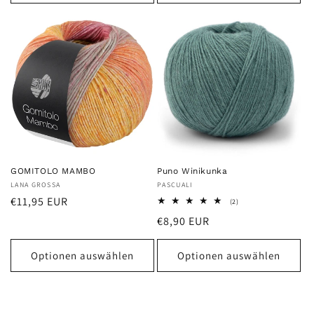
GOMITOLO MAMBO
Puno Winikunka
Anbieter:
LANA GROSSA
Anbieter:
PASCUALI
Normaler
€11,95 EUR
2
(2)
Bewertungen
Preis
Normaler
€8,90 EUR
insgesamt
Preis
Optionen auswählen
Optionen auswählen