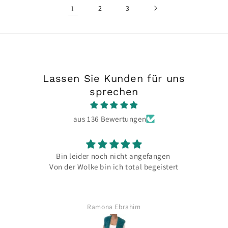
1
2
3
Lassen Sie Kunden für uns
sprechen
aus 136 Bewertungen
en
Super Wollgeschäft, total freundliche,
tert
hilfsbereite und qualifizierte Inhaber und
Mitarbeiter mit so viel Strickwissen.
Schön, dass es so ein Geschäft gibt.
Anonym