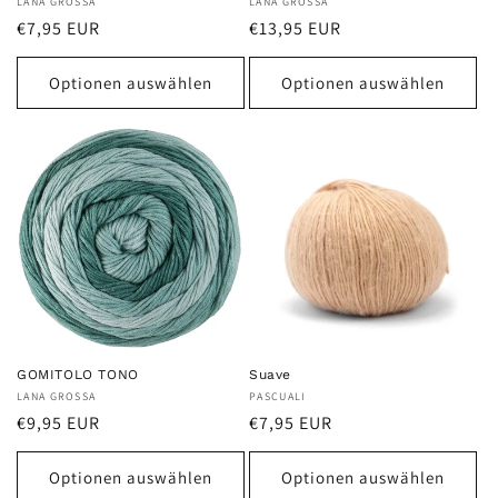
Anbieter:
LANA GROSSA
Anbieter:
LANA GROSSA
Normaler
Normaler
€7,95 EUR
€13,95 EUR
Preis
Preis
Optionen auswählen
Optionen auswählen
GOMITOLO TONO
Suave
Anbieter:
LANA GROSSA
Anbieter:
PASCUALI
Normaler
Normaler
€9,95 EUR
€7,95 EUR
Preis
Preis
Optionen auswählen
Optionen auswählen