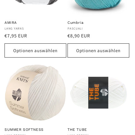
AMIRA
Cumbria
Anbieter:
LANG YARNS
Anbieter:
PASCUALI
Normaler
Normaler
€7,95 EUR
€8,90 EUR
Preis
Preis
Optionen auswählen
Optionen auswählen
SUMMER SOFTNESS
THE TUBE