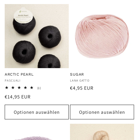
e
:
ARCTIC PEARL
SUGAR
Anbieter:
PASCUALI
Anbieter:
LANA GATTO
Normaler
€4,95 EUR
1
(1)
Bewertungen
Preis
Normaler
€14,95 EUR
insgesamt
Preis
Optionen auswählen
Optionen auswählen