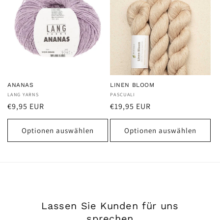
ANANAS
LINEN BLOOM
Anbieter:
LANG YARNS
Anbieter:
PASCUALI
Normaler
Normaler
€9,95 EUR
€19,95 EUR
Preis
Preis
Optionen auswählen
Optionen auswählen
Lassen Sie Kunden für uns
sprechen