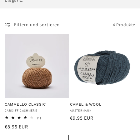
e
:
Filtern und sortieren
4 Produkte
CAMMELLO CLASSIC
CAMEL & WOOL
Anbieter:
CARDIFF CASHMERE
Anbieter:
AUSTERMANN
Normaler
€9,95 EUR
1
(1)
Bewertungen
Preis
Normaler
€8,95 EUR
insgesamt
Preis