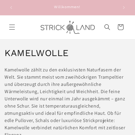
Direkt zum
e: Alte
Willkommen!
Sie e
Inhalt
g
Warenkorb
K
KAMELWOLLE
a
Kamelwolle zählt zu den exklusivsten Naturfasern der
t
Welt. Sie stammt meist vom zweihöckrigen Trampeltier
und überzeugt durch ihre außergewöhnliche
e
Wärmeleistung, Leichtigkeit und Weichheit. Die feine
g
Unterwolle wird nur einmal im Jahr ausgekämmt – ganz
ohne Schur. Sie ist temperaturausgleichend,
o
atmungsaktiv und ideal für empfindliche Haut. Ob für
edle Pullover, Schals oder luxuriöse Strickprojekte:
r
Kamelwolle verbindet natürlichen Komfort mit zeitloser
i
Eleganz.