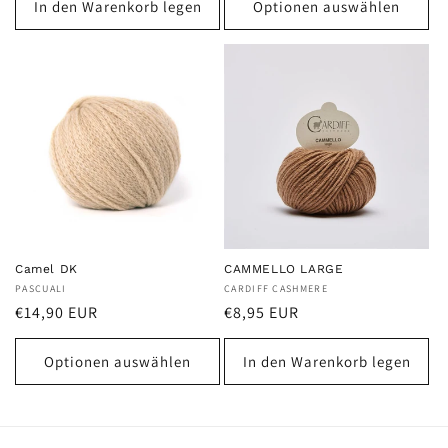
In den Warenkorb legen
Optionen auswählen
Camel DK
CAMMELLO LARGE
Anbieter:
PASCUALI
Anbieter:
CARDIFF CASHMERE
Normaler
Normaler
€14,90 EUR
€8,95 EUR
Preis
Preis
Optionen auswählen
In den Warenkorb legen