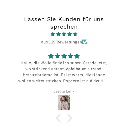
Lassen Sie Kunden für uns
sprechen
aus 125 Bewertungen
Hallo, die Wolle finde ich super. Gerade jetzt,
wo strickend unterm Apfelbaum sitzend,
herausfordernd ist. Es ist warm, die Hände
wollen weiter stricken. Popcorn ist auf der Hsut
Ic
angenehm und beim Stricken in der Hand
Carola Lenk
auch. Bin auf den letzten Metern 😇
v
P