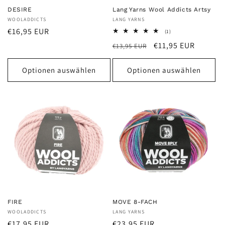
DESIRE
Lang Yarns Wool Addicts Artsy
Anbieter:
WOOLADDICTS
Anbieter:
LANG YARNS
Normaler
€16,95 EUR
1
(1)
Bewertungen
Preis
Normaler
Verkaufspreis
€11,95 EUR
€13,95 EUR
insgesamt
Preis
Optionen auswählen
Optionen auswählen
FIRE
MOVE 8-FACH
Anbieter:
WOOLADDICTS
Anbieter:
LANG YARNS
Normaler
Normaler
€17,95 EUR
€23,95 EUR