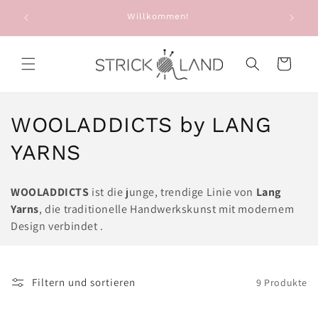
Direkt zum
e: Alte
Willkommen!
Sie e
Inhalt
g
Warenkorb
K
WOOLADDICTS by LANG
a
YARNS
t
WOOLADDICTS
ist die junge, trendige Linie von
Lang
e
Yarns
, die traditionelle Handwerkskunst mit modernem
Design verbindet .
g
o
Filtern und sortieren
9 Produkte
r
i