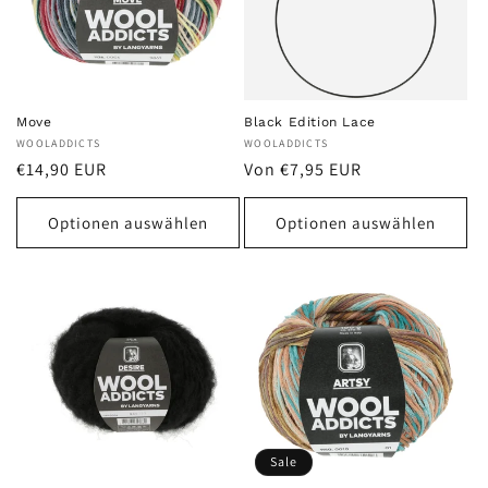
Move
Black Edition Lace
Anbieter:
WOOLADDICTS
Anbieter:
WOOLADDICTS
Normaler
Normaler
€14,90 EUR
Von €7,95 EUR
Preis
Preis
Optionen auswählen
Optionen auswählen
Sale