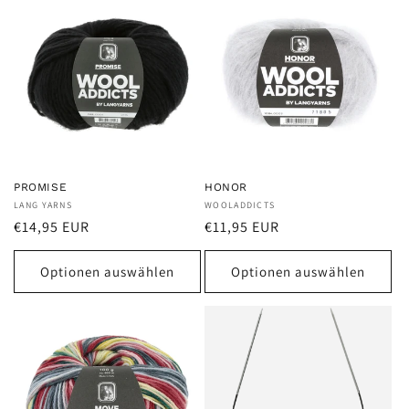
e
:
PROMISE
HONOR
Anbieter:
LANG YARNS
Anbieter:
WOOLADDICTS
Normaler
Normaler
€14,95 EUR
€11,95 EUR
Preis
Preis
Optionen auswählen
Optionen auswählen