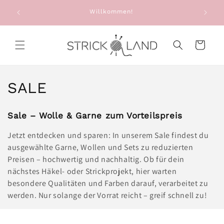
Direkt zum
e: Alte
Willkommen!
Sie e
Inhalt
g
Warenkorb
K
SALE
a
Sale – Wolle & Garne zum Vorteilspreis
t
Jetzt entdecken und sparen: In unserem Sale findest du
e
ausgewählte Garne, Wollen und Sets zu reduzierten
Preisen – hochwertig und nachhaltig. Ob für dein
g
nächstes Häkel- oder Strickprojekt, hier warten
o
besondere Qualitäten und Farben darauf, verarbeitet zu
werden. Nur solange der Vorrat reicht – greif schnell zu!
r
i