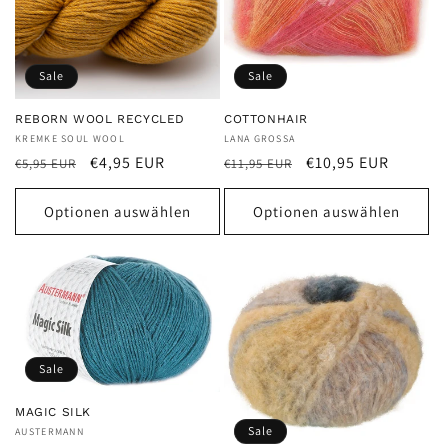
Sale
Sale
REBORN WOOL RECYCLED
COTTONHAIR
Anbieter:
KREMKE SOUL WOOL
Anbieter:
LANA GROSSA
Normaler
Verkaufspreis
Normaler
Verkaufspreis
€4,95 EUR
€10,95 EUR
€5,95 EUR
€11,95 EUR
Preis
Preis
Optionen auswählen
Optionen auswählen
Sale
MAGIC SILK
Sale
Anbieter:
AUSTERMANN