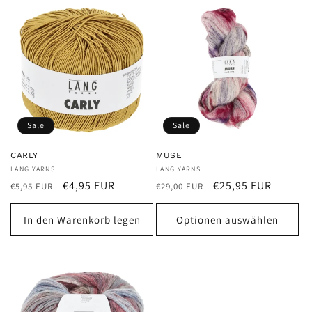
Sale
Sale
CARLY
MUSE
Anbieter:
LANG YARNS
Anbieter:
LANG YARNS
Normaler
Verkaufspreis
Normaler
Verkaufspreis
€4,95 EUR
€25,95 EUR
€5,95 EUR
€29,00 EUR
Preis
Preis
In den Warenkorb legen
Optionen auswählen