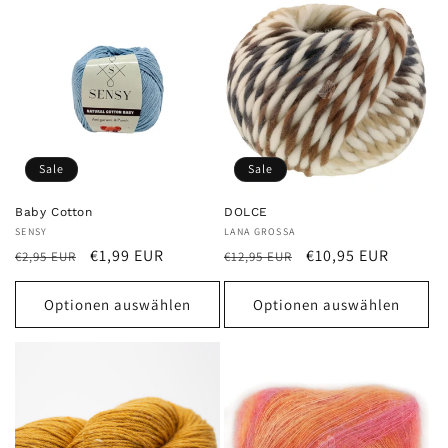
Sale
Sale
Baby Cotton
DOLCE
Anbieter:
SENSY
Anbieter:
LANA GROSSA
Normaler
Verkaufspreis
Normaler
Verkaufspreis
€1,99 EUR
€10,95 EUR
€2,95 EUR
€12,95 EUR
Preis
Preis
Optionen auswählen
Optionen auswählen