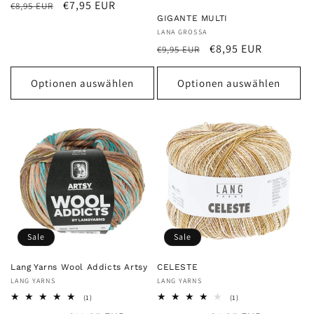
Normaler
Verkaufspreis
€7,95 EUR
€8,95 EUR
GIGANTE MULTI
Preis
Anbieter:
LANA GROSSA
Normaler
Verkaufspreis
€8,95 EUR
€9,95 EUR
Preis
Optionen auswählen
Optionen auswählen
Sale
Sale
Lang Yarns Wool Addicts Artsy
CELESTE
Anbieter:
LANG YARNS
Anbieter:
LANG YARNS
1
1
(1)
(1)
Bewertungen
Bewertungen