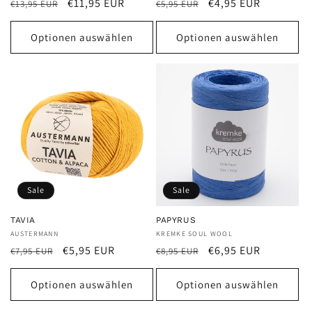
Normaler
Verkaufspreis
Normaler
Verkaufspreis
€11,95 EUR
€4,95 EUR
€13,95 EUR
insgesamt
€5,95 EUR
insgesamt
Preis
Preis
Optionen auswählen
Optionen auswählen
Sale
Sale
TAVIA
PAPYRUS
Anbieter:
AUSTERMANN
Anbieter:
KREMKE SOUL WOOL
Normaler
Verkaufspreis
Normaler
Verkaufspreis
€5,95 EUR
€6,95 EUR
€7,95 EUR
€8,95 EUR
Preis
Preis
Optionen auswählen
Optionen auswählen