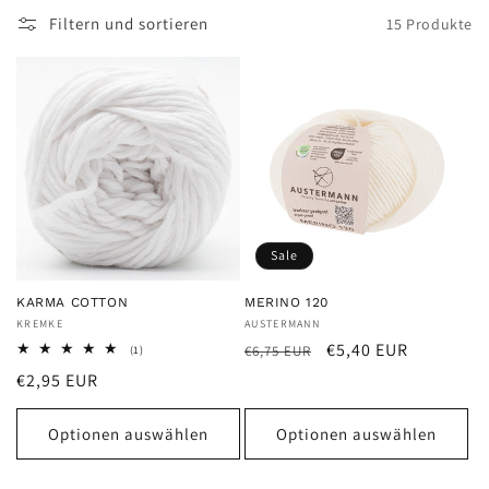
Filtern und sortieren
15 Produkte
e
:
Sale
KARMA COTTON
MERINO 120
Anbieter:
KREMKE
Anbieter:
AUSTERMANN
Normaler
Verkaufspreis
€5,40 EUR
1
€6,75 EUR
(1)
Bewertungen
Preis
Normaler
€2,95 EUR
insgesamt
Preis
Optionen auswählen
Optionen auswählen