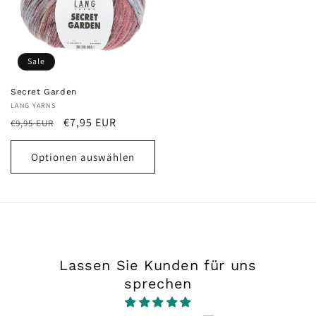
Sale
Secret Garden
Anbieter:
LANG YARNS
Normaler
Verkaufspreis
€7,95 EUR
€9,95 EUR
Preis
Optionen auswählen
Lassen Sie Kunden für uns
sprechen