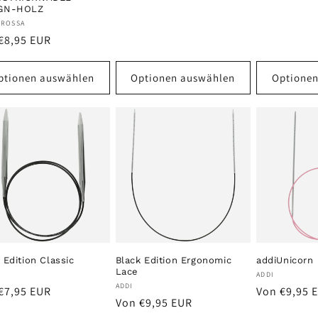
GN-HOLZ
ter:
GROSSA
aler
€8,95 EUR
s
ptionen auswählen
Optionen auswählen
Optione
 Edition Classic
Black Edition Ergonomic
addiUnicorn
Lace
ter:
Anbieter:
ADDI
Anbieter:
ADDI
aler
Normaler
€7,95 EUR
Von €9,95 
Normaler
Von €9,95 EUR
s
Preis