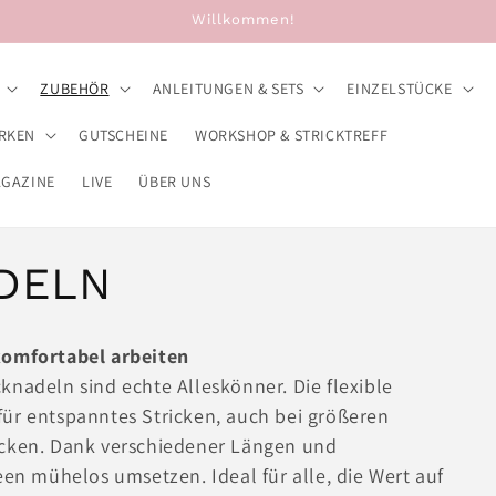
Willkommen!
ZUBEHÖR
ANLEITUNGEN & SETS
EINZELSTÜCKE
RKEN
GUTSCHEINE
WORKSHOP & STRICKTREFF
AGAZINE
LIVE
ÜBER UNS
DELN
komfortabel arbeiten
knadeln sind echte Alleskönner. Die flexible
für entspanntes Stricken, auch bei größeren
ecken. Dank verschiedener Längen und
een mühelos umsetzen. Ideal für alle, die Wert auf