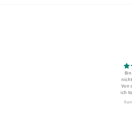
Bin
nich
Von 
ich t
Ram