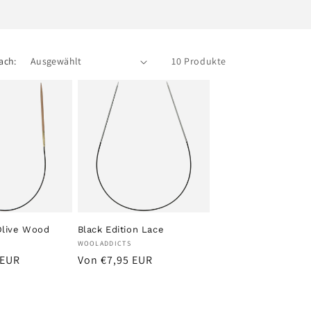
ach:
10 Produkte
Olive Wood
Black Edition Lace
Anbieter:
WOOLADDICTS
Normaler
 EUR
Von €7,95 EUR
Preis