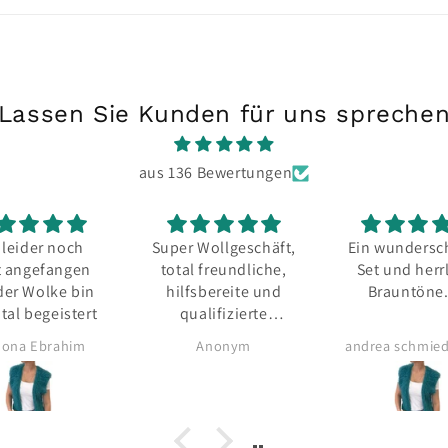
Lassen Sie Kunden für uns spreche
aus 136 Bewertungen
 leider noch
Super Wollgeschäft,
Ein wundersc
t angefangen
total freundliche,
Set und herr
der Wolke bin
hilfsbereite und
Brauntöne.
otal begeistert
qualifizierte
Inhaber und
ona Ebrahim
Anonym
Mitarbeiter mit so
viel Strickwissen.
Schön, dass es so
ein Geschäft gibt.