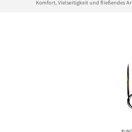
g
Komfort, Vielseitigkeit und fließendes A
o
r
i
e
:
RUN