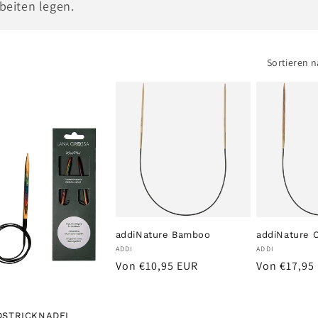
rbeiten legen.
Sortieren n
addiNature Bamboo
addiNature 
Anbieter:
Anbieter:
ADDI
ADDI
Normaler
Normaler
Von €10,95 EUR
Von €17,95
Preis
Preis
DSTRICKNADEL