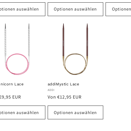
Preis
ptionen auswählen
Optionen auswählen
Optione
Unicorn Lace
addiMystic Lace
ter:
Anbieter:
ADDI
aler
Normaler
€9,95 EUR
Von €12,95 EUR
s
Preis
ptionen auswählen
Optionen auswählen