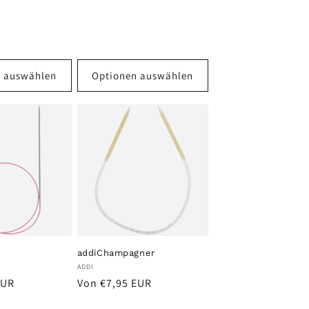
n auswählen
Optionen auswählen
addiChampagner
Anbieter:
ADDI
Normaler
EUR
Von €7,95 EUR
Preis