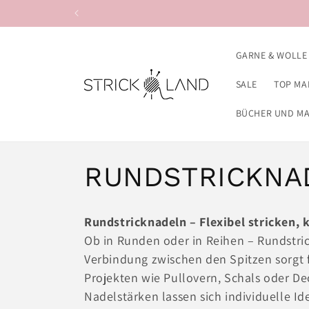
Direkt zum
Inhalt
GARNE & WOLLE
SALE
TOP MA
BÜCHER UND M
K
RUNDSTRICKNA
a
Rundstricknadeln – Flexibel stricken, 
t
Ob in Runden oder in Reihen – Rundstric
Verbindung zwischen den Spitzen sorgt 
e
Projekten wie Pullovern, Schals oder D
Nadelstärken lassen sich individuelle Id