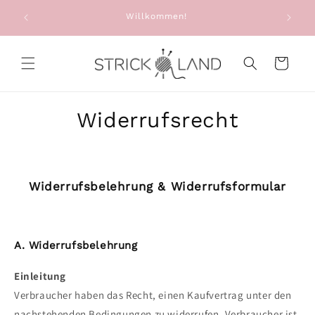
Direkt zum
e: Alte
Willkommen!
Sie e
Inhalt
g
Warenkorb
Widerrufsrecht
Widerrufsbelehrung & Widerrufsformular
A. Widerrufsbelehrung
Einleitung
Verbraucher haben das Recht, einen Kaufvertrag unter den
nachstehenden Bedingungen zu widerrufen. Verbraucher ist