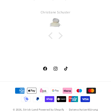
ter
Britta Müller
Facebook
Instagram
TikTok
Zahlungsmethoden
© 2026,
Strick-Land
Powered by Shopify
Datenschutzerklärung