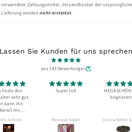
verwendete Zahlungsmittel. Versandkosten der ursprünglich
Lieferung werden
nicht erstattet
.
Lassen Sie Kunden für uns spreche
aus 143 Bewertungen
 finde den
Super toll
MEGASCHÖN...
ter sehr gut.
begeistert
 kann ihn
erall hin
tnehmen.
da Schons
Monique Gabel
Corina Böhm Sc
u empfehlen.
gerade die