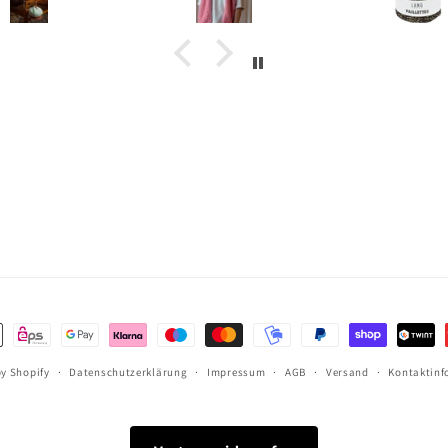
a Weste am
icken ohne
aliette.
ethoden
y Shopify
Datenschutzerklärung
Impressum
AGB
Versand
Kontaktinf