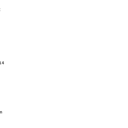
t
14
en