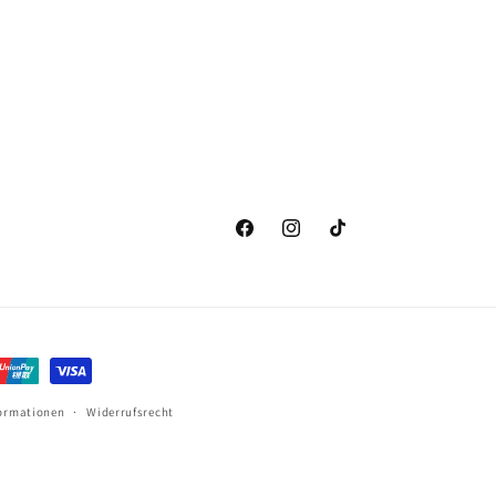
konnte mit der
umsetzbar auch für
Fluffy-Fleeceweste
Anfänger absolut
bereits beginnen
machbar
🩷.
Facebook
Instagram
TikTok
ormationen
Widerrufsrecht