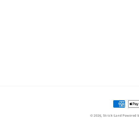
Bast
str
P
Zahlungsm
© 2026,
Strick-Land
Powered b