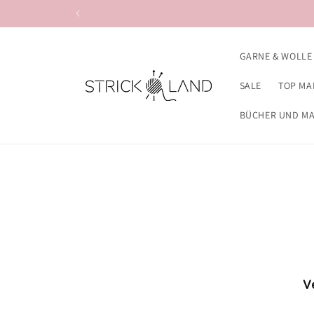
Direkt zum
Inhalt
GARNE & WOLLE
SALE
TOP MA
BÜCHER UND M
V