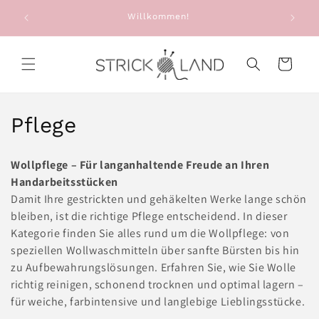
Direkt zum
e: Alte
Willkommen!
Sie e
Inhalt
g
Warenkorb
K
Pflege
a
Wollpflege – Für langanhaltende Freude an Ihren
t
Handarbeitsstücken
Damit Ihre gestrickten und gehäkelten Werke lange schön
e
bleiben, ist die richtige Pflege entscheidend. In dieser
g
Kategorie finden Sie alles rund um die Wollpflege: von
speziellen Wollwaschmitteln über sanfte Bürsten bis hin
o
zu Aufbewahrungslösungen. Erfahren Sie, wie Sie Wolle
richtig reinigen, schonend trocknen und optimal lagern –
r
für weiche, farbintensive und langlebige Lieblingsstücke.
i