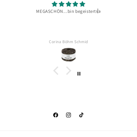
MEGASCHÖN...bin begeistert👍
z
Corina Böhm Schmid
Facebook
Instagram
TikTok