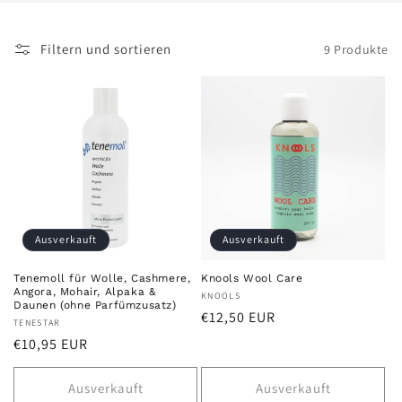
e
Filtern und sortieren
9 Produkte
:
Ausverkauft
Ausverkauft
Tenemoll für Wolle, Cashmere,
Knools Wool Care
Angora, Mohair, Alpaka &
Anbieter:
KNOOLS
Daunen (ohne Parfümzusatz)
Normaler
€12,50 EUR
Anbieter:
TENESTAR
Preis
Normaler
€10,95 EUR
Preis
Ausverkauft
Ausverkauft