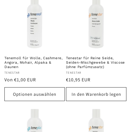
Tenemoll für Wolle, Cashmere,
Tenestar für Reine Seide,
Angora, Mohair, Alpaka &
Seiden-Mischgewebe & Viscose
Daunen
(ohne Parfümzusatz)
Anbieter:
TENESTAR
Anbieter:
TENESTAR
Normaler
Normaler
Von €1,00 EUR
€10,95 EUR
Preis
Preis
Optionen auswählen
In den Warenkorb legen