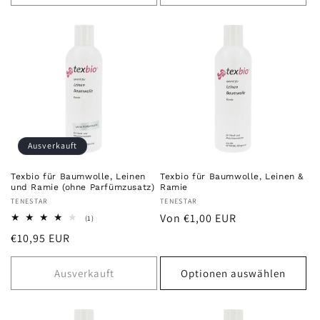
Ausverkauft
Texbio für Baumwolle, Leinen
Texbio für Baumwolle, Leinen &
und Ramie (ohne Parfümzusatz)
Ramie
Anbieter:
TENESTAR
Anbieter:
TENESTAR
Normaler
Von €1,00 EUR
1
(1)
Bewertungen
Preis
Normaler
€10,95 EUR
insgesamt
Preis
Ausverkauft
Optionen auswählen