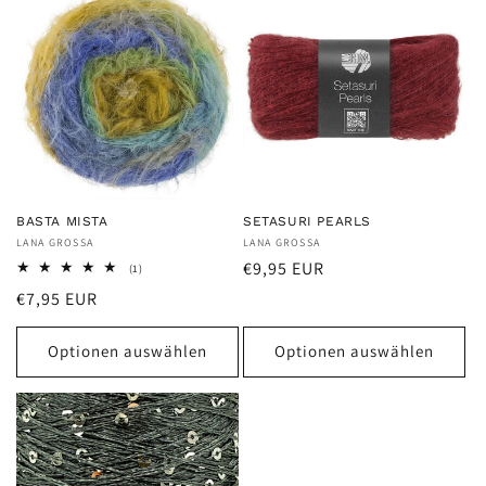
BASTA MISTA
SETASURI PEARLS
Anbieter:
LANA GROSSA
Anbieter:
LANA GROSSA
Normaler
€9,95 EUR
1
(1)
Bewertungen
Preis
Normaler
€7,95 EUR
insgesamt
Preis
Optionen auswählen
Optionen auswählen