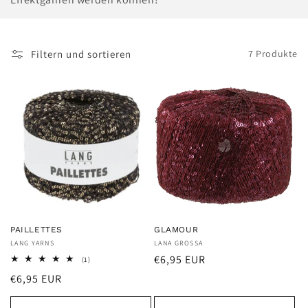
e
:
Filtern und sortieren
7 Produkte
PAILLETTES
GLAMOUR
Anbieter:
LANG YARNS
Anbieter:
LANA GROSSA
Normaler
€6,95 EUR
1
(1)
Bewertungen
Preis
Normaler
€6,95 EUR
insgesamt
Preis