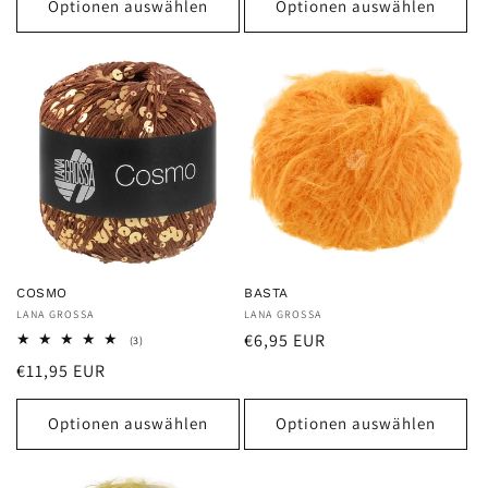
Optionen auswählen
Optionen auswählen
COSMO
BASTA
Anbieter:
LANA GROSSA
Anbieter:
LANA GROSSA
Normaler
€6,95 EUR
3
(3)
Bewertungen
Preis
Normaler
€11,95 EUR
insgesamt
Preis
Optionen auswählen
Optionen auswählen