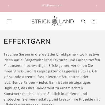
Direkt zum
e: Alte
Willkommen!
Sie e
Inhalt
g
Warenkorb
K
EFFEKTGARN
a
Tauchen Sie ein in die Welt der Effektgarne – wo kreative
t
Ideen auf außergewöhnliche Texturen und Farben treffen.
Mit unseren hochwertigen Effektgarnen verleihen Sie
e
Ihren Strick- und Häkelprojekten das gewisse Etwas. Ob
g
glänzende Akzente, faszinierende Strukturen oder
leuchtende Farben – jedes Garn ist ein einzigartiges
o
Highlight, das Ihre Handarbeit zu einem echten
Kunstwerk macht. Lassen Sie sich inspirieren und
r
entdecken Sie, wie vielfältig und kreativ Ihre Projekte mit
i
Effektgarnen werden können!