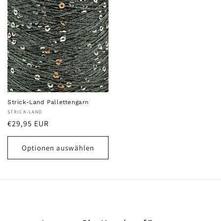
Strick-Land Pallettengarn
Anbieter:
STRICK-LAND
Normaler
€29,95 EUR
Preis
Optionen auswählen