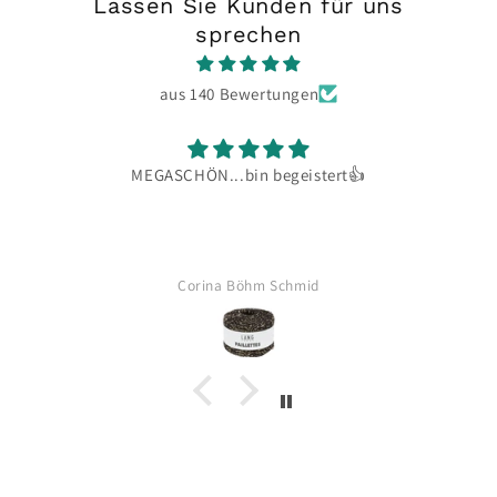
Lassen Sie Kunden für uns
sprechen
aus 140 Bewertungen
MEGASCHÖN...bin begeistert👍
z
Corina Böhm Schmid