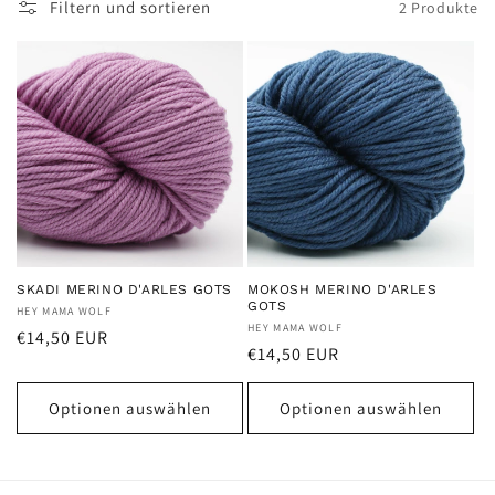
Filtern und sortieren
2 Produkte
e
:
SKADI MERINO D'ARLES GOTS
MOKOSH MERINO D'ARLES
GOTS
Anbieter:
HEY MAMA WOLF
Anbieter:
HEY MAMA WOLF
Normaler
€14,50 EUR
Normaler
€14,50 EUR
Preis
Preis
Optionen auswählen
Optionen auswählen