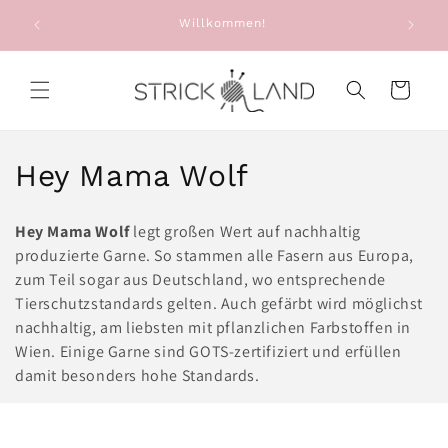
Direkt zum
e: Alte
Willkommen!
Sie e
Inhalt
g
Warenkorb
K
Hey Mama Wolf
a
Hey Mama Wolf
legt großen Wert auf nachhaltig
t
produzierte Garne. So stammen alle Fasern aus Europa,
zum Teil sogar aus Deutschland, wo entsprechende
e
Tierschutzstandards gelten. Auch gefärbt wird möglichst
g
nachhaltig, am liebsten mit pflanzlichen Farbstoffen in
Wien. Einige Garne sind GOTS-zertifiziert und erfüllen
o
damit besonders hohe Standards.
r
i