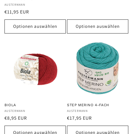
Preis
Anbieter:
AUSTERMANN
Normaler
€11,95 EUR
Preis
Optionen auswählen
Optionen auswählen
BIOLA
STEP MERINO 4-FACH
Anbieter:
AUSTERMANN
Anbieter:
AUSTERMANN
Normaler
Normaler
€8,95 EUR
€17,95 EUR
Preis
Preis
Optionen auswählen
Optionen auswählen