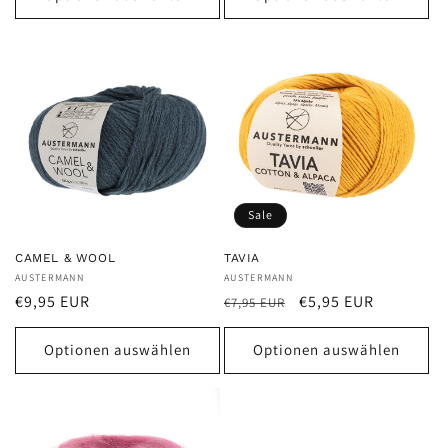
Sale
CAMEL & WOOL
TAVIA
Anbieter:
AUSTERMANN
Anbieter:
AUSTERMANN
Normaler
Normaler
Verkaufspreis
€9,95 EUR
€5,95 EUR
€7,95 EUR
Preis
Preis
Optionen auswählen
Optionen auswählen