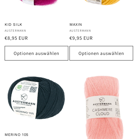
e
:
KID SILK
MAXIN
Anbieter:
AUSTERMANN
Anbieter:
AUSTERMANN
Normaler
Normaler
€8,95 EUR
€9,95 EUR
Preis
Preis
Optionen auswählen
Optionen auswählen
MERINO 105