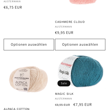
Anbieter:
AUSTERMANN
Normaler
€6,75 EUR
Preis
CASHMERE CLOUD
Anbieter:
AUSTERMANN
Normaler
€9,95 EUR
Preis
Optionen auswählen
Optionen auswählen
Sale
MAGIC SILK
Anbieter:
AUSTERMANN
Normaler
Verkaufspreis
€7,95 EUR
€8,95 EUR
ALPACA COTTON