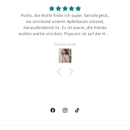
Hallo, die Wolle finde ich super. Gerade jetzt,
Ich f
wo strickend unterm Apfelbaum sitzend,
Hambur
herausfordernd ist. Es ist warm, die Hände
wollen weiter stricken. Popcorn ist auf der Hsut
Ich schaue
angenehm und beim Stricken in der Hand
immer au
Carola Lenk
auch. Bin auf den letzten Metern 😇
Reel gib
verständl
das Best
Paket 📦 
Facebook
Instagram
TikTok