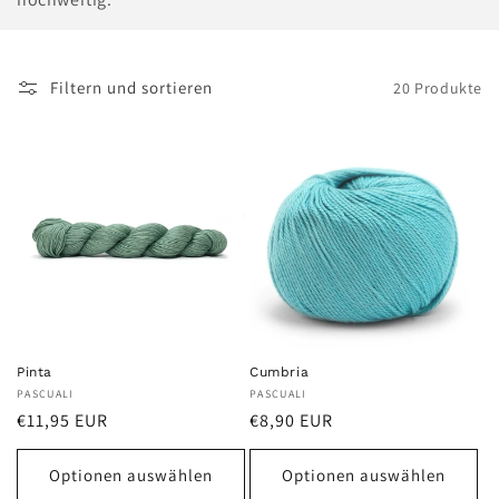
e
:
Filtern und sortieren
20 Produkte
Pinta
Cumbria
Anbieter:
PASCUALI
Anbieter:
PASCUALI
Normaler
Normaler
€11,95 EUR
€8,90 EUR
Preis
Preis
Optionen auswählen
Optionen auswählen