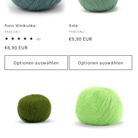
Puno Winikunka
Sole
Anbieter:
PASCUALI
Anbieter:
PASCUALI
Normaler
€9,90 EUR
2
(2)
Bewertungen
Preis
Normaler
€8,90 EUR
insgesamt
Preis
Optionen auswählen
Optionen auswählen