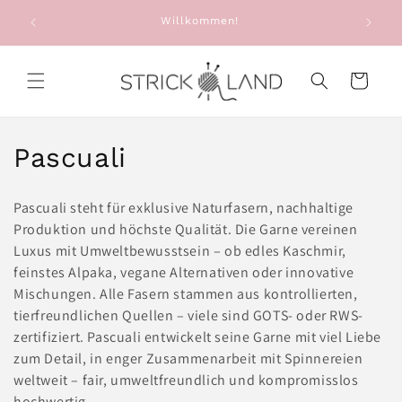
Direkt zum
e: Alte
Willkommen!
Inhalt
g
Warenkorb
K
Pascuali
a
Pascuali steht für exklusive Naturfasern, nachhaltige
t
Produktion und höchste Qualität. Die Garne vereinen
Luxus mit Umweltbewusstsein – ob edles Kaschmir,
e
feinstes Alpaka, vegane Alternativen oder innovative
g
Mischungen.
Alle Fasern stammen aus kontrollierten,
tierfreundlichen Quellen – viele sind GOTS- oder RWS-
o
zertifiziert. Pascuali entwickelt seine Garne mit viel Liebe
zum Detail, in enger Zusammenarbeit mit Spinnereien
r
weltweit – fair, umweltfreundlich und kompromisslos
i
hochwertig.