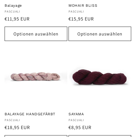
Balayage
MOHAIR BLISS
Anbieter:
PASCUALI
Anbieter:
PASCUALI
Normaler
Normaler
€11,95 EUR
€15,95 EUR
Preis
Preis
Optionen auswählen
Optionen auswählen
BALAYAGE HANDGEFÄRBT
SAYAMA
Anbieter:
PASCUALI
Anbieter:
PASCUALI
Normaler
Normaler
€18,95 EUR
€8,95 EUR
Preis
Preis