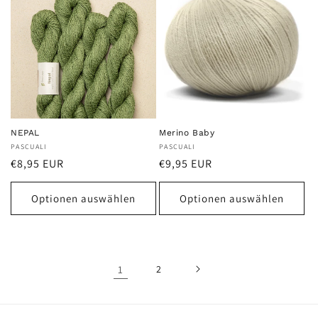
NEPAL
Merino Baby
Anbieter:
PASCUALI
Anbieter:
PASCUALI
Normaler
Normaler
€8,95 EUR
€9,95 EUR
Preis
Preis
Optionen auswählen
Optionen auswählen
1
2