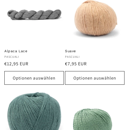
Alpaca Lace
Suave
Anbieter:
PASCUALI
Anbieter:
PASCUALI
Normaler
Normaler
€12,95 EUR
€7,95 EUR
Preis
Preis
Optionen auswählen
Optionen auswählen