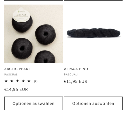
ARCTIC PEARL
ALPACA FINO
Anbieter:
PASCUALI
Anbieter:
PASCUALI
Normaler
€11,95 EUR
1
(1)
Bewertungen
Preis
Normaler
€14,95 EUR
insgesamt
Preis
Optionen auswählen
Optionen auswählen