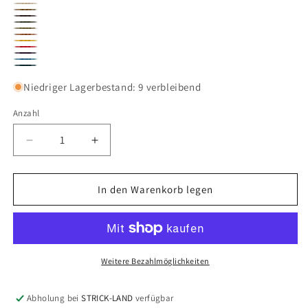
31
32
33
34
35
37
38
39
40
41
43
44
45
Niedriger Lagerbestand: 9 verbleibend
Anzahl
Verringere
Erhöhe
die
die
Menge
Menge
für
für
In den Warenkorb legen
Alpaca
Alpaca
Lace
Lace
Weitere Bezahlmöglichkeiten
Abholung bei
STRICK-LAND
verfügbar