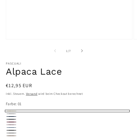
Medien
M
1
2
in
in
von
1
/
7
Modal
M
öffnen
ö
PASCUALI
Alpaca Lace
Normaler
€12,95 EUR
Preis
Inkl. Steuern.
Versand
wird beim Checkout berechnet
Farbe:
01
01
09
13
17
21
27
28
30