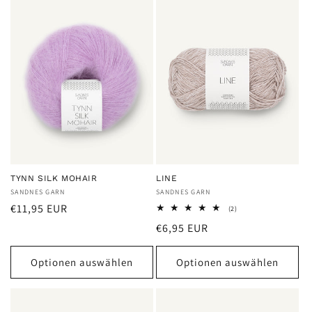
TYNN SILK MOHAIR
LINE
Anbieter:
SANDNES GARN
Anbieter:
SANDNES GARN
Normaler
€11,95 EUR
2
(2)
Bewertungen
Preis
Normaler
€6,95 EUR
insgesamt
Preis
Optionen auswählen
Optionen auswählen