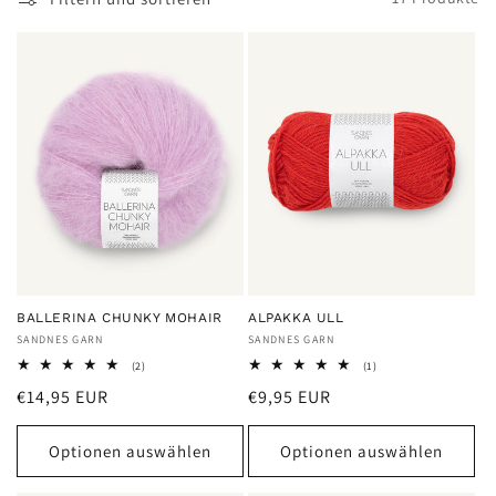
e
:
BALLERINA CHUNKY MOHAIR
ALPAKKA ULL
Anbieter:
SANDNES GARN
Anbieter:
SANDNES GARN
2
1
(2)
(1)
Bewertungen
Bewertungen
Normaler
Normaler
€14,95 EUR
€9,95 EUR
insgesamt
insgesamt
Preis
Preis
Optionen auswählen
Optionen auswählen