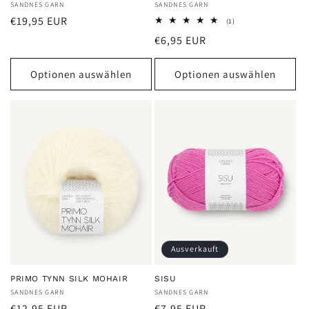
Anbieter:
SANDNES GARN
Anbieter:
SANDNES GARN
Normaler
€19,95 EUR
1
(1)
Bewertungen
Preis
Normaler
€6,95 EUR
insgesamt
Preis
Optionen auswählen
Optionen auswählen
Ausverkauft
PRIMO TYNN SILK MOHAIR
SISU
Anbieter:
SANDNES GARN
Anbieter:
SANDNES GARN
Normaler
Normaler
€12,95 EUR
€7,95 EUR