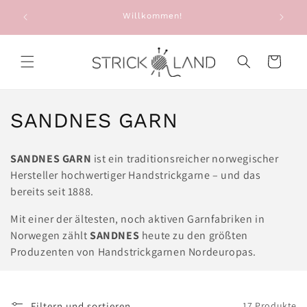
Direkt zum
e: Alte
Willkommen!
Sie e
Inhalt
g
Warenkorb
K
SANDNES GARN
a
SANDNES GARN
ist ein traditionsreicher norwegischer
t
Hersteller hochwertiger Handstrickgarne – und das
bereits seit 1888.
e
Mit einer der ältesten, noch aktiven Garnfabriken in
g
Norwegen zählt
SANDNES
heute zu den größten
o
Produzenten von Handstrickgarnen Nordeuropas.
r
i
Filtern und sortieren
17 Produkte