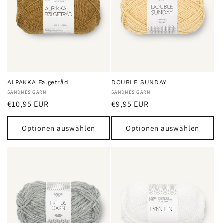
ALPAKKA Følgetråd
DOUBLE SUNDAY
Anbieter:
SANDNES GARN
Anbieter:
SANDNES GARN
Normaler
Normaler
€10,95 EUR
€9,95 EUR
Preis
Preis
Optionen auswählen
Optionen auswählen