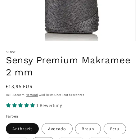
Medien
1
in
SENSY
Modal
Sensy Premium Makramee
öffnen
2 mm
Normaler
€13,95 EUR
Preis
Inkl. Steuern.
Versand
wird beim Checkout berechnet
1 Bewertung
Farben
Anthrazit
Avocado
Braun
Ecru