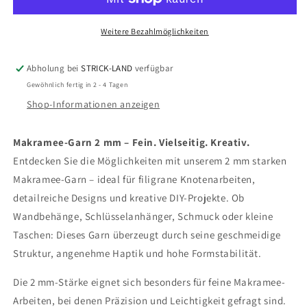
Makramee
Makramee
2
2
mm
mm
Weitere Bezahlmöglichkeiten
Abholung bei
STRICK-LAND
verfügbar
Gewöhnlich fertig in 2 - 4 Tagen
Shop-Informationen anzeigen
Makramee-Garn 2 mm – Fein. Vielseitig. Kreativ.
Entdecken Sie die Möglichkeiten mit unserem 2 mm starken
Makramee-Garn – ideal für filigrane Knotenarbeiten,
detailreiche Designs und kreative DIY-Projekte. Ob
Wandbehänge, Schlüsselanhänger, Schmuck oder kleine
Taschen: Dieses Garn überzeugt durch seine geschmeidige
Struktur, angenehme Haptik und hohe Formstabilität.
Die 2 mm-Stärke eignet sich besonders für feine Makramee-
Arbeiten, bei denen Präzision und Leichtigkeit gefragt sind.