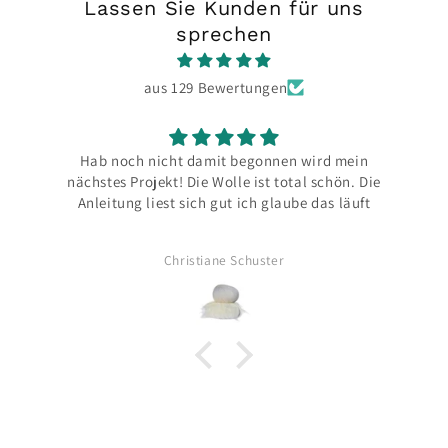
Lassen Sie Kunden für uns
sprechen
aus 129 Bewertungen
mit begonnen wird mein
Bin jedes Mal aufs Neue begeister
Wolle ist total schön. Die
und das Paket sehr liebevoll
 gut ich glaube das läuft
ane Schuster
Britta Müller