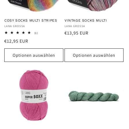
COSY SOCKS MULTI STRIPES
VINTAGE SOCKS MULTI
Anbieter:
LANA GROSSA
Anbieter:
LANA GROSSA
Normaler
€13,95 EUR
1
(1)
Bewertungen
Preis
Normaler
€12,95 EUR
insgesamt
Preis
Optionen auswählen
Optionen auswählen