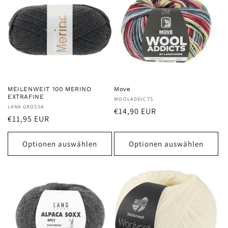
MEILENWEIT 100 MERINO
Move
EXTRAFINE
Anbieter:
WOOLADDICTS
Anbieter:
LANA GROSSA
Normaler
€14,90 EUR
Normaler
€11,95 EUR
Preis
Preis
Optionen auswählen
Optionen auswählen