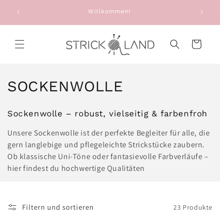
Direkt zum
e: Alte
Willkommen!
Sie e
Inhalt
g
Warenkorb
K
SOCKENWOLLE
a
Sockenwolle – robust, vielseitig & farbenfroh
t
Unsere Sockenwolle ist der perfekte Begleiter für alle, die
e
gern langlebige und pflegeleichte Strickstücke zaubern.
Ob klassische Uni-Töne oder fantasievolle Farbverläufe –
g
hier findest du hochwertige Qualitäten
o
r
Filtern und sortieren
23 Produkte
i