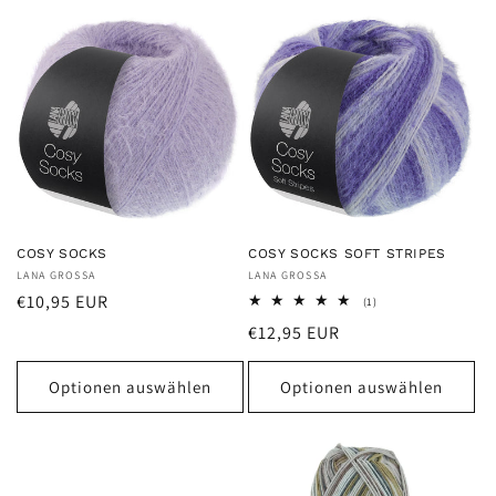
e
:
COSY SOCKS
COSY SOCKS SOFT STRIPES
Anbieter:
LANA GROSSA
Anbieter:
LANA GROSSA
Normaler
€10,95 EUR
1
(1)
Bewertungen
Preis
Normaler
€12,95 EUR
insgesamt
Preis
Optionen auswählen
Optionen auswählen