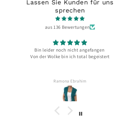
Lassen Sie Kunden für uns
sprechen
aus 136 Bewertungen
Bin leider noch nicht angefangen
Super Wollges
on der Wolke bin ich total begeistert
hilfsbereite un
Mitarbeiter m
Schön, dass 
Ramona Ebrahim