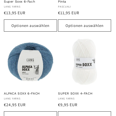
Super Soxx 6-Fach
Pinta
Anbieter:
LANG YARNS
Anbieter:
PASCUALI
Normaler
Normaler
€13,95 EUR
€11,95 EUR
Preis
Preis
Optionen auswählen
Optionen auswählen
ALPACA SOXX 6-FACH
SUPER SOXX 4-FACH
Anbieter:
LANG YARNS
Anbieter:
LANG YARNS
Normaler
Normaler
€24,95 EUR
€9,95 EUR
Preis
Preis