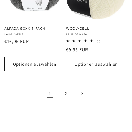
ALPACA SOXX 4-FACH
WOOLYCELL
Anbieter:
LANG YARNS
Anbieter:
LANA GROSSA
Normaler
€16,95 EUR
1
(1)
Bewertungen
Preis
Normaler
€9,95 EUR
insgesamt
Preis
Optionen auswählen
Optionen auswählen
1
2