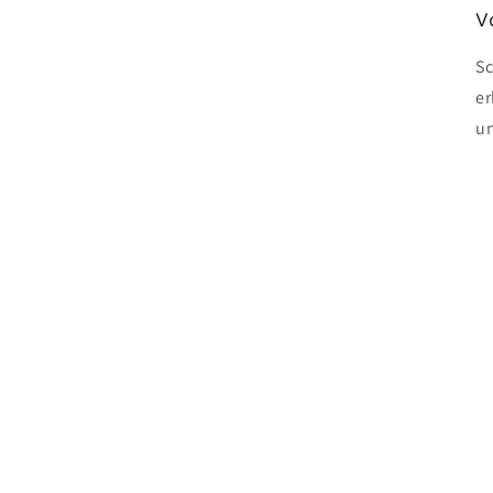
V
Sc
er
un