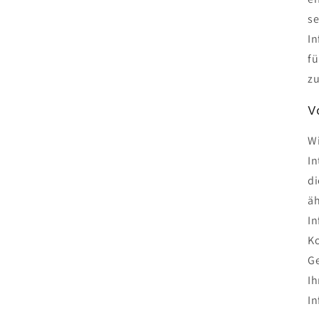
se
In
fü
zu
V
Wi
In
di
äh
In
Ko
Ge
Ih
In