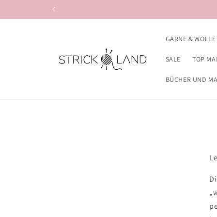
Direkt zum
Inhalt
GARNE & WOLLE
SALE
TOP MA
BÜCHER UND M
Le
Di
„w
pe