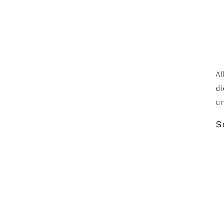
Al
di
u
S