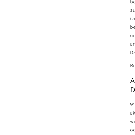
be
au
(z
be
un
an
Da
Bi
Ä
D
Wi
ak
wi
od