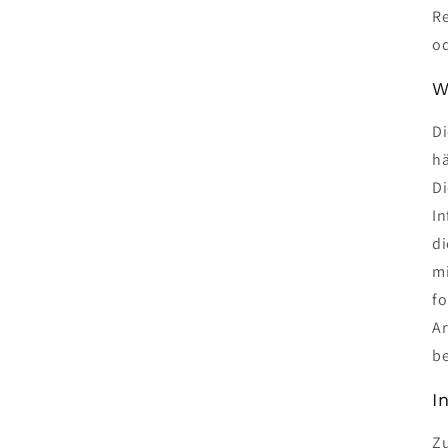
Re
od
W
Di
hä
Di
In
di
mi
fo
Ar
be
I
Zu