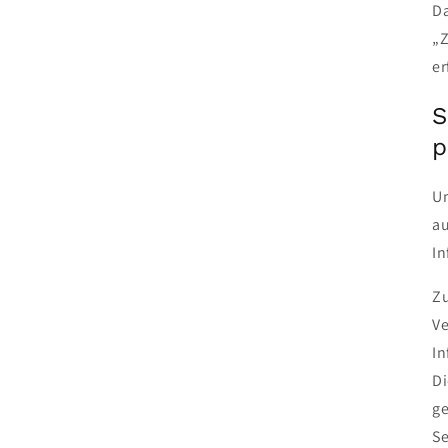
Da
„Z
er
S
p
Um
au
In
Zu
Ve
In
Di
ge
Se