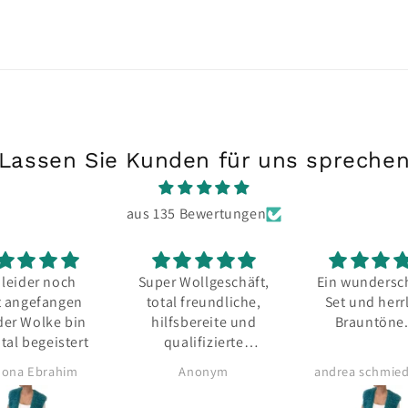
Lassen Sie Kunden für uns spreche
aus 135 Bewertungen
 leider noch
Super Wollgeschäft,
Ein wundersc
t angefangen
total freundliche,
Set und herr
der Wolke bin
hilfsbereite und
Brauntöne.
otal begeistert
qualifizierte
Inhaber und
ona Ebrahim
Anonym
Mitarbeiter mit so
viel Strickwissen.