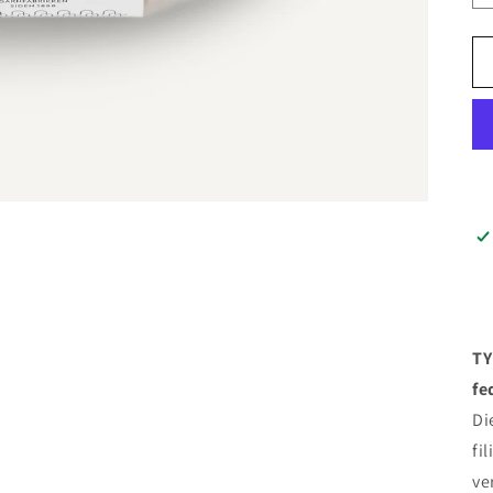
TY
fe
Di
fi
ve