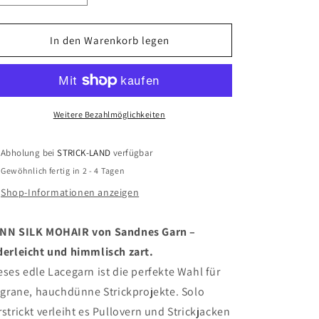
die
die
Menge
Menge
für
für
In den Warenkorb legen
TYNN
TYNN
SILK
SILK
MOHAIR
MOHAIR
Weitere Bezahlmöglichkeiten
Abholung bei
STRICK-LAND
verfügbar
Gewöhnlich fertig in 2 - 4 Tagen
Shop-Informationen anzeigen
NN SILK MOHAIR von Sandnes Garn –
derleicht und himmlisch zart.
eses edle Lacegarn ist die perfekte Wahl für
ligrane, hauchdünne Strickprojekte. Solo
rstrickt verleiht es Pullovern und Strickjacken