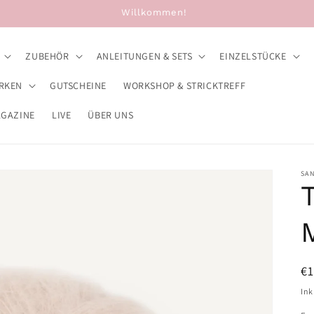
Willkommen!
ZUBEHÖR
ANLEITUNGEN & SETS
EINZELSTÜCKE
RKEN
GUTSCHEINE
WORKSHOP & STRICKTREFF
AGAZINE
LIVE
ÜBER UNS
SA
N
€1
Pr
Ink