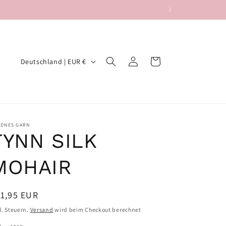
L
Einloggen
Warenkorb
Deutschland | EUR €
a
n
d
/
NDNES GARN
TYNN SILK
R
e
MOHAIR
g
i
ormaler
1,95 EUR
o
eis
l. Steuern.
Versand
wird beim Checkout berechnet
n