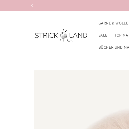
Direkt zum
Inhalt
GARNE & WOLLE
SALE
TOP MA
BÜCHER UND M
Zu
Produktinformationen
springen