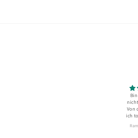
Bin
nich
Von 
ich t
Ram