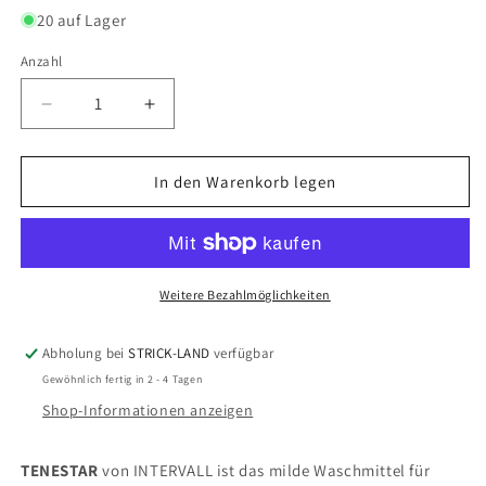
20 auf Lager
Anzahl
Verringere
Erhöhe
die
die
Menge
Menge
für
für
In den Warenkorb legen
Tenestar
Tenestar
für
für
Reine
Reine
Seide,
Seide,
Seiden-
Seiden-
Weitere Bezahlmöglichkeiten
Mischgewebe
Mischgewebe
&amp;
&amp;
Abholung bei
STRICK-LAND
verfügbar
Viscose
Viscose
Gewöhnlich fertig in 2 - 4 Tagen
Shop-Informationen anzeigen
TENESTAR
von INTERVALL ist das milde Waschmittel für