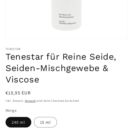
Medien
1
in
TENESTAR
Modal
Tenestar für Reine Seide,
öffnen
Seiden-Mischgewebe &
Viscose
Normaler
€10,95 EUR
Preis
Inkl. Steuern.
Versand
wird beim Checkout berechnet
Menge
240 ml
15 ml