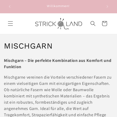
Direkt zum
e: Alte
Willkommen!
Sie e
Inhalt
g
Warenkorb
K
MISCHGARN
a
Mischgarn – Die perfekte Kombination aus Komfort und
t
Funktion
e
Mischgarne vereinen die Vorteile verschiedener Fasern zu
einem vielseitigen Garn mit einzigartigen Eigenschaften.
g
Ob natürliche Fasern wie Wolle oder Baumwolle
o
kombiniert mit synthetischen Materialien – das Ergebnis
ist ein robustes, formbeständiges und zugleich
r
angenehmes Garn. Ideal für alle, die Wert auf
Tragekomfort, Strapazierfähigkeit und einfache Pflege
i