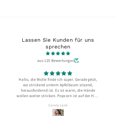
Lassen Sie Kunden für uns
sprechen
aus 125 Bewertungen
Hallo, die Wolle finde ich super. Gerade jetzt,
wo strickend unterm Apfelbaum sitzend,
herausfordernd ist. Es ist warm, die Hände
wollen weiter stricken. Popcorn ist auf der Hsut
Ic
angenehm und beim Stricken in der Hand
Carola Lenk
auch. Bin auf den letzten Metern 😇
v