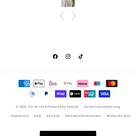
P
Facebook
Instagram
TikTok
Zahlungsmethoden
© 2026,
Strick-Land
Powered by Shopify
Datenschutzerklärung
Impressum
AGB
Versand
Kontaktinformationen
Widerrufsrecht