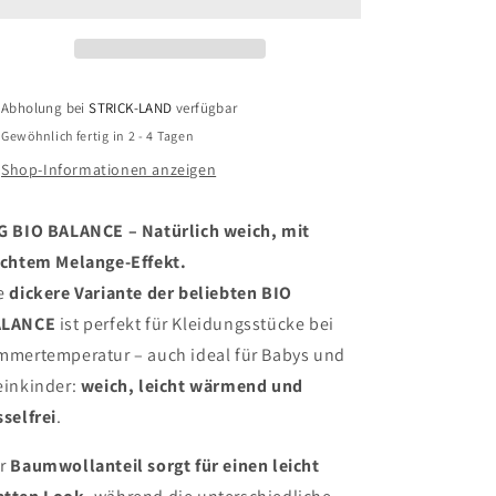
BALANCE
BALANCE
Abholung bei
STRICK-LAND
verfügbar
Gewöhnlich fertig in 2 - 4 Tagen
Shop-Informationen anzeigen
G BIO BALANCE – Natürlich weich, mit
ichtem Melange-Effekt.
e
dickere Variante der beliebten BIO
ALANCE
ist perfekt für Kleidungsstücke bei
mmertemperatur – auch ideal für Babys und
einkinder:
weich, leicht wärmend und
sselfrei
.
r
Baumwollanteil sorgt für einen leicht