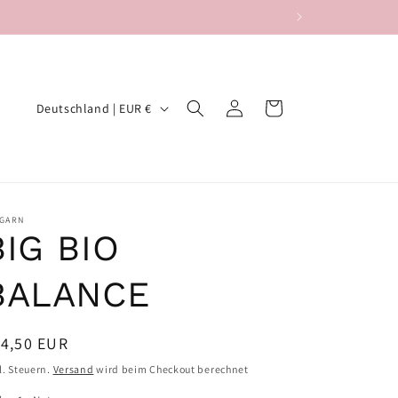
L
Einloggen
Warenkorb
Deutschland | EUR €
a
n
d
/
 GARN
BIG BIO
R
e
BALANCE
g
i
ormaler
14,50 EUR
o
eis
l. Steuern.
Versand
wird beim Checkout berechnet
n