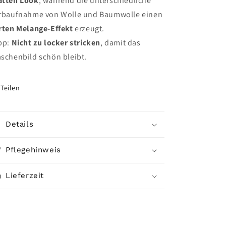
tten Look
, während die unterschiedliche
rbaufnahme von Wolle und Baumwolle einen
rten Melange-Effekt
erzeugt.
pp:
Nicht zu locker stricken
, damit das
schenbild schön bleibt.
Teilen
Details
Pflegehinweis
Lieferzeit