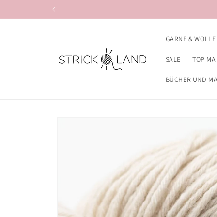
Direkt zum
Inhalt
GARNE & WOLLE
SALE
TOP MA
BÜCHER UND M
Zu
Produktinformationen
springen