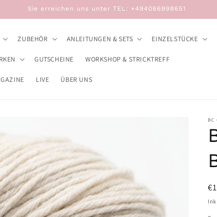
Sie erreichen uns unter TEL: +494066998651
ZUBEHÖR
ANLEITUNGEN & SETS
EINZELSTÜCKE
RKEN
GUTSCHEINE
WORKSHOP & STRICKTREFF
AGAZINE
LIVE
ÜBER UNS
BC
N
€
Pr
Ink