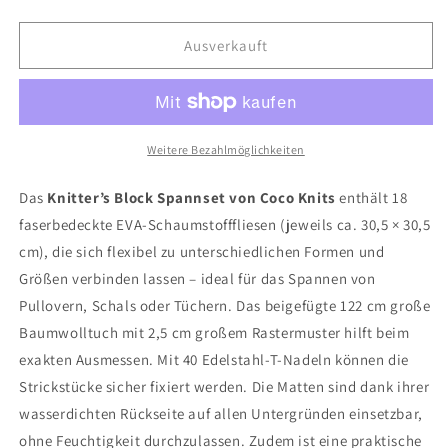
die
die
Menge
Menge
für
für
Ausverkauft
Knitter&#39;s
Knitter&#39;s
Block
Block
Spannset
Spannset
Weitere Bezahlmöglichkeiten
Das
Knitter’s Block Spannset von Coco Knits
enthält 18
faserbedeckte EVA-Schaumstofffliesen (jeweils ca. 30,5 × 30,5
cm), die sich flexibel zu unterschiedlichen Formen und
Größen verbinden lassen – ideal für das Spannen von
Pullovern, Schals oder Tüchern. Das beigefügte 122 cm große
Baumwolltuch mit 2,5 cm großem Rastermuster hilft beim
exakten Ausmessen. Mit 40 Edelstahl-T-Nadeln können die
Strickstücke sicher fixiert werden. Die Matten sind dank ihrer
wasserdichten Rückseite auf allen Untergründen einsetzbar,
ohne Feuchtigkeit durchzulassen. Zudem ist eine praktische