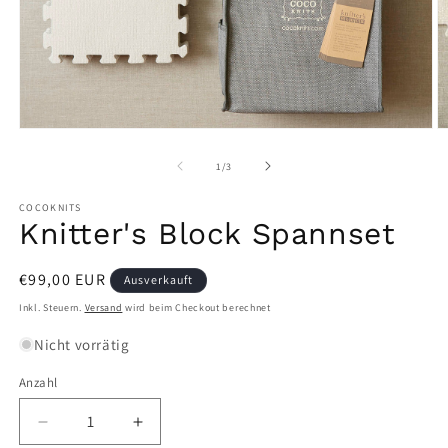
Medien
M
1
2
in
in
von
1
/
3
Modal
M
öffnen
ö
COCOKNITS
Knitter's Block Spannset
Normaler
€99,00 EUR
Ausverkauft
Preis
Inkl. Steuern.
Versand
wird beim Checkout berechnet
Nicht vorrätig
Anzahl
Verringere
Erhöhe