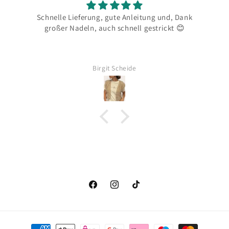
le
Schnelle Lieferung, gute Anleitung und, Dank
H
großer Nadeln, auch schnell gestrickt 😊
wo
Birgit Scheide
Facebook
Instagram
TikTok
Zahlungsmethoden