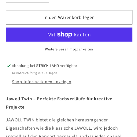
die
die
Menge
Menge
für
für
In den Warenkorb legen
Jawoll
Jawoll
Twin
Twin
Weitere Bezahlmöglichkeiten
Abholung bei
STRICK-LAND
verfügbar
Gewöhnlich fertig in 2 - 4 Tagen
Shop-Informationen anzeigen
Jawoll Twin – Perfekte Farbverläufe für kreative
Projekte
JAWOLL TWIN bietet die gleichen herausragenden
Eigenschaften wie die klassische JAWOLL, wird jedoch
speziell auf den Rapport geknäuelt, sodass jedes Knäuel