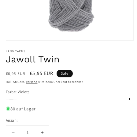
Medien
1
in
LANG YARNS
Modal
Jawoll Twin
öffnen
Normaler
Verkaufspreis
€5,95 EUR
€6,95 EUR
Sale
Preis
Inkl. Steuern.
Versand
wird beim Checkout berechnet
Farbe:
Violett
Violett
80 auf Lager
Anzahl
Verringere
Erhöhe