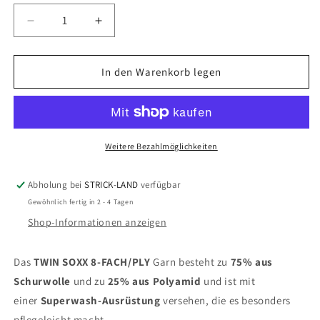
nicht
Verringere
Erhöhe
verfügbar
die
die
Menge
Menge
für
für
In den Warenkorb legen
Twinn
Twinn
Soxx
Soxx
8-
8-
Fach
Fach
Weitere Bezahlmöglichkeiten
Abholung bei
STRICK-LAND
verfügbar
Gewöhnlich fertig in 2 - 4 Tagen
Shop-Informationen anzeigen
Das
TWIN SOXX 8-FACH/PLY
Garn besteht zu
75% aus
Schurwolle
und zu
25% aus Polyamid
und ist mit
einer
Superwash-Ausrüstung
versehen, die es besonders
pflegeleicht macht.