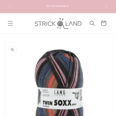
Direkt zum
e: Alte
Willkommen!
Sie e
Inhalt
g
Warenkorb
oduktinformationen
ringen