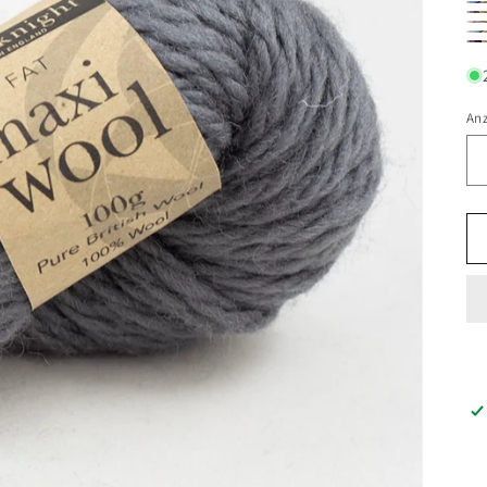
20
21
21
21
21
21
An