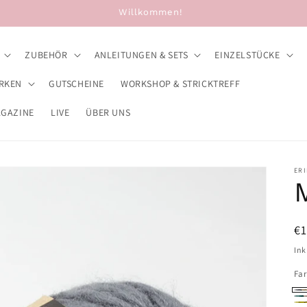
Sie erreichen uns unter TEL: +494066998651
ZUBEHÖR
ANLEITUNGEN & SETS
EINZELSTÜCKE
RKEN
GUTSCHEINE
WORKSHOP & STRICKTREFF
AGAZINE
LIVE
ÜBER UNS
ERI
N
€
Pr
Ink
Fa
20
20