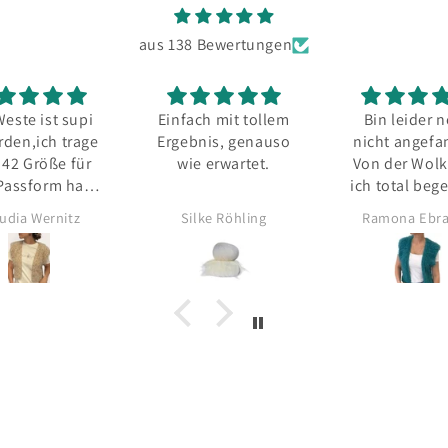
aus 138 Bewertungen
ach mit tollem
Bin leider noch
Super Wollges
bnis, genauso
nicht angefangen
total freundl
e erwartet.
Von der Wolke bin
hilfsbereite
ich total begeistert
qualifizie
Inhaber u
lke Röhling
Ramona Ebrahim
Anonym
Mitarbeiter m
viel Strickwi
Schön, dass 
ein Geschäft 