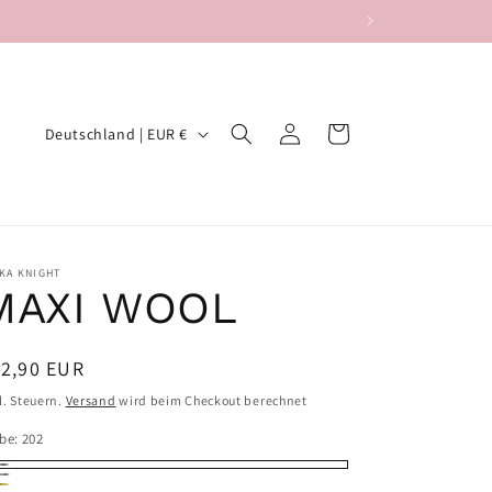
L
Einloggen
Warenkorb
Deutschland | EUR €
a
n
d
/
KA KNIGHT
MAXI WOOL
R
e
g
ormaler
12,90 EUR
eis
i
l. Steuern.
Versand
wird beim Checkout berechnet
o
rbe:
202
n
2
5