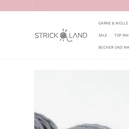
Direkt zum
Inhalt
GARNE & WOLLE
SALE
TOP MA
BÜCHER UND M
Zu
Produktinformationen
springen