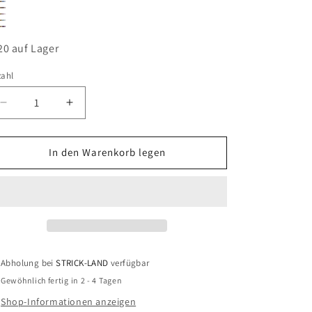
6
0
1
2
6
9
20 auf Lager
zahl
Verringere
Erhöhe
die
die
Menge
Menge
für
für
In den Warenkorb legen
MAXI
MAXI
WOOL
WOOL
Abholung bei
STRICK-LAND
verfügbar
Gewöhnlich fertig in 2 - 4 Tagen
Shop-Informationen anzeigen