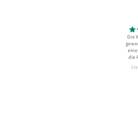
Die Weste ist supi
Einf
geworden,ich trage
Erge
eine 42 Größe für
wi
die Passform hat
die s/m Angabe
Claudia Wernitz
Si
völlig ausgereicht.
Anleitung ist gut
umsetzbar auch für
Anfänger absolut
machbar