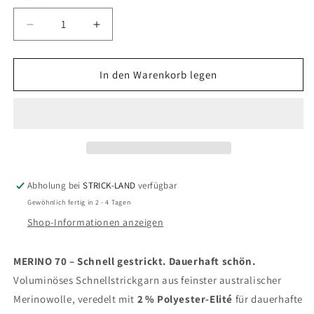
Verringere
Erhöhe
die
die
Menge
Menge
für
für
In den Warenkorb legen
MERINO
MERINO
70
70
Abholung bei
STRICK-LAND
verfügbar
Gewöhnlich fertig in 2 - 4 Tagen
Shop-Informationen anzeigen
MERINO 70 – Schnell gestrickt. Dauerhaft schön.
Voluminöses Schnellstrickgarn aus feinster australischer
Merinowolle, veredelt mit
2 % Polyester-Elité
für dauerhafte