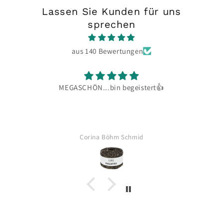
Lassen Sie Kunden für uns
sprechen
aus 140 Bewertungen
MEGASCHÖN...bin begeistert👍
Hallo
zeitna
Ging 
Flu
Corina Böhm Schmid