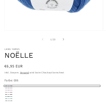
Medien
M
1
2
in
in
von
1
/
23
Modal
M
öffnen
ö
LANG YARNS
NOËLLE
Normaler
€6,95 EUR
Preis
Inkl. Steuern.
Versand
wird beim Checkout berechnet
Farbe:
006
006
007
019
065
068
073
078
098