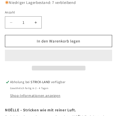
Niedriger Lagerbestand: 7 verbleibend
Anzahl
Verringere
Erhöhe
die
die
Menge
Menge
für
für
In den Warenkorb legen
NOËLLE
NOËLLE
Abholung bei
STRICK-LAND
verfügbar
Gewöhnlich fertig in 2 - 4 Tagen
Shop-Informationen anzeigen
NO
Ë
LLE – Stricken wie mit reiner Luft.