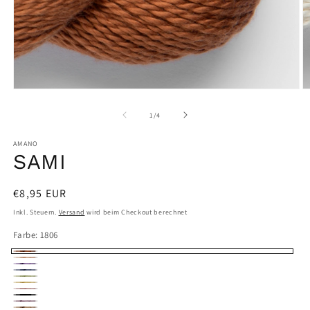
Medien
M
1
2
in
in
von
1
/
4
Modal
M
öffnen
ö
AMANO
SAMI
Normaler
€8,95 EUR
Preis
Inkl. Steuern.
Versand
wird beim Checkout berechnet
Farbe:
1806
1806
1807
1809
1811
1812
1813
1815
1816