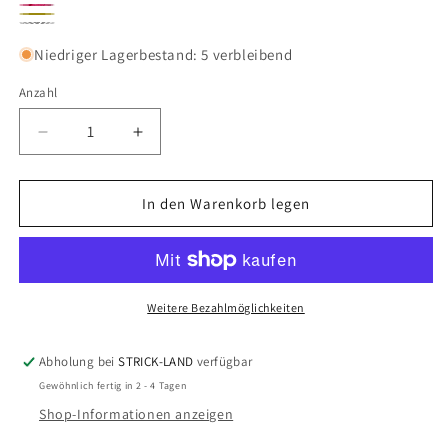
1817
1818
1819
1805
1810
Niedriger Lagerbestand: 5 verbleibend
Anzahl
Verringere
Erhöhe
die
die
Menge
Menge
für
für
In den Warenkorb legen
SAMI
SAMI
Weitere Bezahlmöglichkeiten
Abholung bei
STRICK-LAND
verfügbar
Gewöhnlich fertig in 2 - 4 Tagen
Shop-Informationen anzeigen