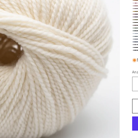
03
05
06
07
08
10
14
15
17
18
19
20
21
22
23
25
02
29
30
31
An