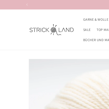
Direkt zum
Inhalt
GARNE & WOLLE
SALE
TOP MA
BÜCHER UND M
Zu
Produktinformationen
springen