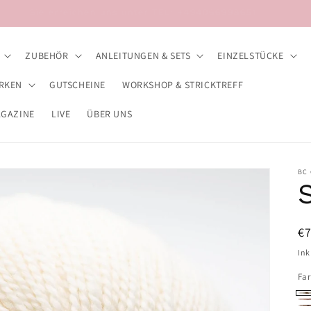
Sie erreichen uns unter TEL: +494066998651
ZUBEHÖR
ANLEITUNGEN & SETS
EINZELSTÜCKE
RKEN
GUTSCHEINE
WORKSHOP & STRICKTREFF
AGAZINE
LIVE
ÜBER UNS
BC
N
€
Pr
Ink
Fa
01
02