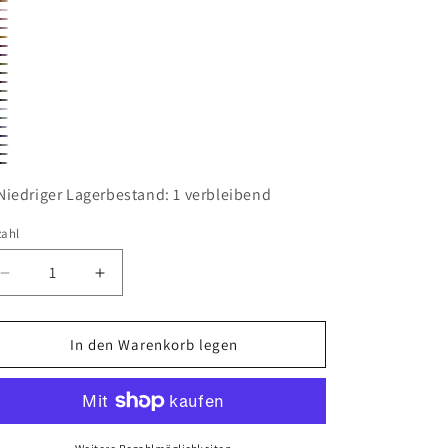
6
Niedriger Lagerbestand: 1 verbleibend
zahl
Verringere
Erhöhe
die
die
Menge
Menge
für
für
In den Warenkorb legen
SEMILLA
SEMILLA