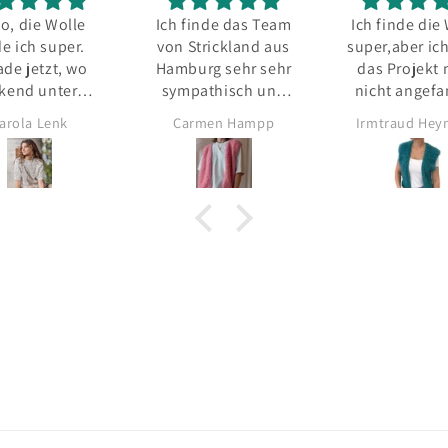
inde das Team
Ich finde die Wolle
Super schn
Strickland aus
super,aber ich habe
Lieferung. Qualität
urg sehr sehr
das Projekt noch
perfekt!
pathisch und
nicht angefangen
r kompetent!
rmen Hampp
Irmtraud Heymann
Sabina Sper
chaue , obwohl
ar nicht meine
ist, immer auf
tagram ob es
eit ein neues
el gibt. Die
tung der Weste
war sehr
tändlich und
 Wolle 🧶 ein
um. Aber das
e war das mir
henmarkierer
aket 📦 gelegt
. Da habe ich