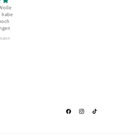
elle
Sehr kuschelige
Tolle Anleitung! Ich
Wolle und
bin sehr gut
wunderschöne
zufrieden.
Farben
ling
Heike Kertzscher
Ursula Klähn
Facebook
Instagram
TikTok