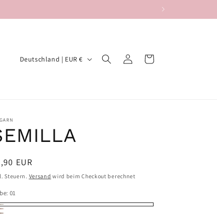
L
Einloggen
Warenkorb
Deutschland | EUR €
a
n
d
/
 GARN
SEMILLA
R
e
g
ormaler
7,90 EUR
eis
i
l. Steuern.
Versand
wird beim Checkout berechnet
o
rbe:
01
n