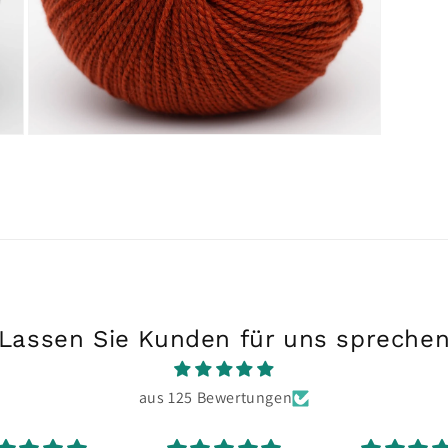
Medien
9
in
Modal
öffnen
Lassen Sie Kunden für uns spreche
aus 125 Bewertungen