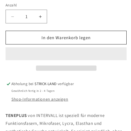
Anzahl
Verringere
Erhöhe
die
die
Menge
Menge
für
für
In den Warenkorb legen
Teneplus
Teneplus
für
für
Microfaser
Microfaser
&amp;
&amp;
alle
alle
Synthetics
Synthetics
Abholung bei
STRICK-LAND
verfügbar
Gewöhnlich fertig in 2 - 4 Tagen
Shop-Informationen anzeigen
TENEPLUS
von INTERVALL ist speziell für moderne
Funktionsfasern, Mikrofaser, Lycra, Elasthan und