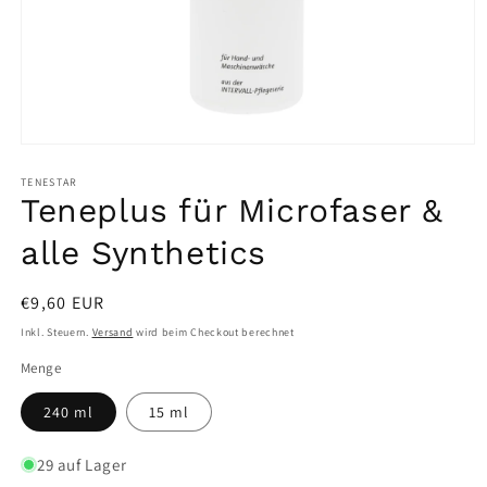
Medien
1
in
TENESTAR
Modal
Teneplus für Microfaser &
öffnen
alle Synthetics
Normaler
€9,60 EUR
Preis
Inkl. Steuern.
Versand
wird beim Checkout berechnet
Menge
240 ml
15 ml
29 auf Lager