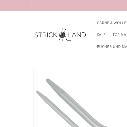
Direkt zum
Inhalt
GARNE & WOLLE
SALE
TOP MA
BÜCHER UND M
Zu
Produktinformationen
springen