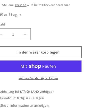
eis
l. Steuern.
Versand
wird beim Checkout berechnet
49 auf Lager
zahl
Verringere
Erhöhe
die
die
Menge
Menge
für
für
In den Warenkorb legen
Zopfmusternadeln,
Zopfmusternadeln,
2
2
Stück,
Stück,
2.5
2.5
und
und
Weitere Bezahlmöglichkeiten
4
4
Abholung bei
STRICK-LAND
verfügbar
Gewöhnlich fertig in 2 - 4 Tagen
Shop-Informationen anzeigen