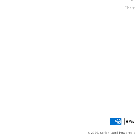
ist t
Chris
Anlei
gut i
Zahlungsm
© 2026,
Strick-Land
Powered b