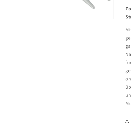
Zo
St
Mi
ge
ga
Na
fü
ge
oh
üb
un
Mu