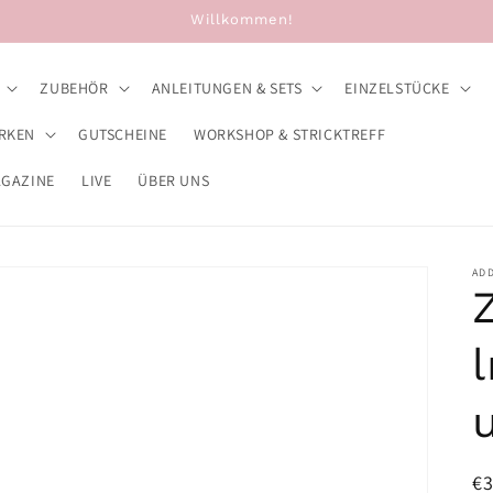
Willkommen!
ZUBEHÖR
ANLEITUNGEN & SETS
EINZELSTÜCKE
RKEN
GUTSCHEINE
WORKSHOP & STRICKTREFF
AGAZINE
LIVE
ÜBER UNS
ADD
l
N
€