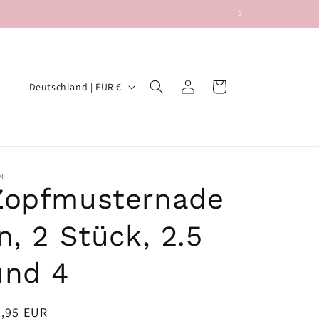
L
Einloggen
Warenkorb
Deutschland | EUR €
a
n
d
/
I
Zopfmusternade
R
e
n, 2 Stück, 2.5
g
i
und 4
o
n
ormaler
3,95 EUR