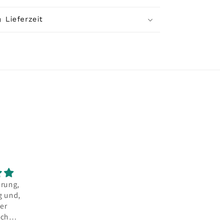
Lieferzeit
n
erung,
Hallo, die Wolle
Ich finde das Team
g und,
finde ich super.
von Strickland aus
er
Gerade jetzt, wo
Hamburg sehr sehr
uch
strickend unterm
sympathisch und