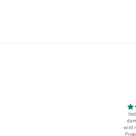
Hab
dam
wird 
Proj