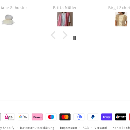
otal schön. Die
verpackt
schnell gestri
tiane Schuster
Britta Müller
Birgit Sche
tung liest sich
ch glaube das
läuft
ethoden
y Shopify
Datenschutzerklärung
Impressum
AGB
Versand
Kontaktinf