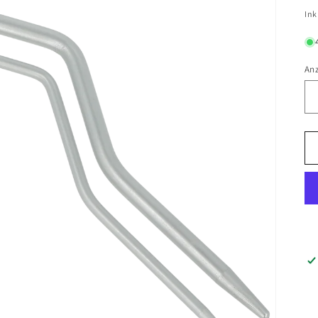
Pr
Ink
An